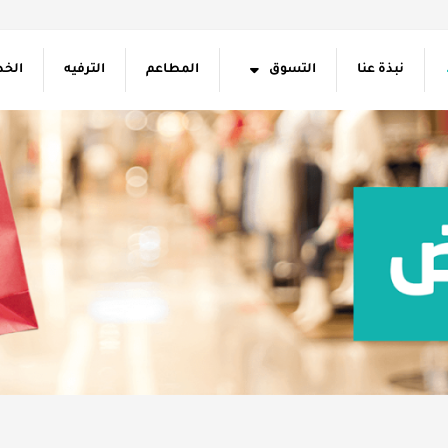
نبذة عنا
التسوق
المطاعم
الترفيه
الخد