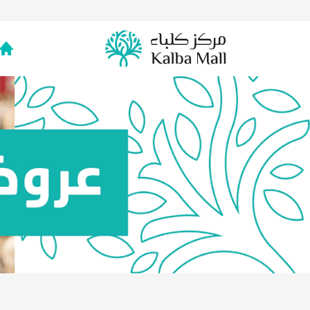
خطي
لى
لمحتوى